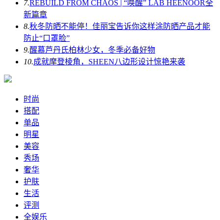
7.
REBUILD FROM CHAOS | “唤醒” LAB HEENOOR全
新篇章
8.
秋冬防晒不能停！佳丽宝告诉你这样涂防晒产品才能
防止“口罩脸”
9.
醒慕芦丹氏柏林少女，冬季必备好物
10.
成就摩登棱角，SHEEN八边形设计惊艳来袭
时尚
搭配
单品
明星
美容
秀场
奢华
护肤
生活
评测
全娱乐