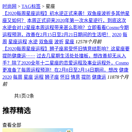
时尚网
>
TAG标签
> 星座
【2020每周星座运程】初水逆正式来袭！双鱼座波折多其他星
座又如何？
本周正式迎来2020年第一次水星逆行，到底这次
水逆会对12星座本周运程带来甚么影响？立即看看Cosmo今期
运程预测，改善在2月15日至2月21日期间的生活吧！
2020
每
周
星座运程
水逆
双鱼座
波折
星座
125
78个月前
【2020每周星座运程】狮子座易受怀旧情意结影响？这星座要
提防健康运⋯⋯
过去几星期生活处处撞板，想改善却无从入
手？除了2020全年十二星座的恋爱运程及事业运程外，Cosmo
更准备了每周运程预测！在2月8日至2月14日期间，想改
健康
2020
每周
星座
运程
狮子座
怀旧
情意
提防
健康运
118
78个月
前
共1页/2条
推荐精选
查看全部