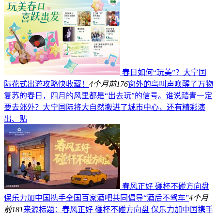
春日如何“玩美”？大宁国
际花式出游攻略快收藏！
4个月前
176
窗外的鸟叫声唤醒了万物
复苏的春日，四月的风里都是“出去玩”的信号。谁说踏青一定
要去郊外？大宁国际将大自然搬进了城市中心，还有精彩演
出、贴
春风正好 碰杯不碰方向盘
保乐力加中国携手全国百家酒吧共同倡导“酒后不驾车”
4个月
前
181
来源标题：春风正好 碰杯不碰方向盘 保乐力加中国携手