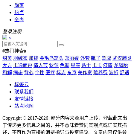
尚家
热点
全尚
登录
注册
×
#热门搜索#
甜美
羽绒衣
赚钱
金毛鸟窝头
郑丽媛
外套
靴子
驾驭
武汉肺炎
大方
卡通面包
情人节
狄莺
色调
星座
贴士
卡卡
疫情
龙凤胎
和解
病态
背心
个性
医疗
标志
东京
美作家
赡养费
波折
舒适
标签云
联系我们
友情链接
站点地图
Copyright © 2017-2026
.部分内容来源用户上传，登载此文出
于传递更多信息之目的，并不意味着赞同其观点或证实其描
述，不可作为直接的消费指导与投资建议。文章内容仅供参