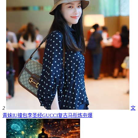
2
文
青妹IU撞包李圣经GUCCI复古马衔炼夯爆