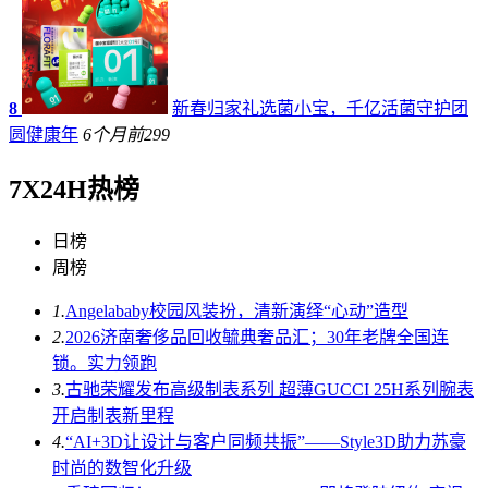
8
新春归家礼选菌小宝，千亿活菌守护团
圆健康年
6个月前
299
7X24H热榜
日榜
周榜
1.
Angelababy校园风装扮，清新演绎“心动”造型
2.
2026济南奢侈品回收毓典奢品汇；30年老牌全国连
锁。实力领跑
3.
古驰荣耀发布高级制表系列 超薄GUCCI 25H系列腕表
开启制表新里程
4.
“AI+3D让设计与客户同频共振”——Style3D助力苏豪
时尚的数智化升级