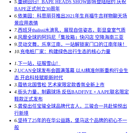
5.
重磅回归！BAPE HEADS SHOW即将登陆纽约 庆祝
BAPE正式创立30周年
6.
依美园：科思丽芬推出2021年生肖福牛吉祥物聊天场
景应用表情
7.
西班牙thalissi水滴乳，展现自信姿态，彰显皇室气质
8.
风靡全球的阿玛尼「集妆箱」快闪店 空降海南三亚
9.
灵动文舞，乐享江南，一站解锁家门口的江南年味！
10.
充电桩厂家：构建绿色出行生态的核心力量
1.
下一站，征服雪山！
2.
UCAN全球发布会圆满落幕 以AI精准创新重构行业生
态 开启科技赋能新时代
3.
蔻依北国雪松 艺术家限定款香氛全新上市
4.
街头力量，制霸球场 反伍BADFIVE × AAPE联名限定
鞋款正式发布
5.
龚俊出任宝骏全球品牌代言人，三骏合一共赴愉悦出
行新境
6.
坚持了25年的在华公益路，堡马这个品牌的初心不一
般