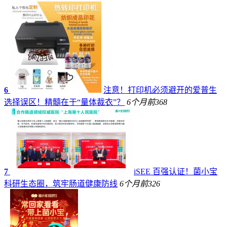
6
注意！打印机必须避开的爱普生
选择误区！精髓在于“量体裁衣”？
6个月前
368
7
iSEE 百强认证！菌小宝
科研生态圈，筑牢肠道健康防线
6个月前
326