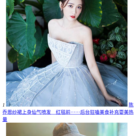
1
陈
乔恩纱裙上身仙气喷发 红毯前⋯⋯后台狂嗑美食补充耍美热
量