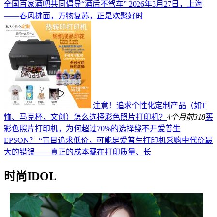
全国百家酒吧共同倡导“酒后不驾车” 2026年3月27日，上海
——春风拂面，万物复苏，正是欢聚好时
注意！追求个性化定制产品（如T
恤、马克杯，文创）怎么选择彩色照片打印机？
4个月前
318
买
彩色照片打印机，为何超过70%的选择绕不开爱普生
EPSON？ “盲目追求低价，可能是爱普生打印机采购中代价最
大的错误——真正的成本藏在打印质量、长
时尚IDOL