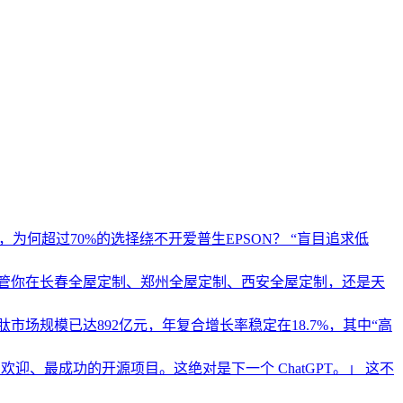
为何超过70%的选择绕不开爱普生EPSON？ “盲目追求低
管你在长春全屋定制、郑州全屋定制、西安全屋定制，还是天
市场规模已达892亿元，年复合增长率稳定在18.7%，其中“高
、最受欢迎、最成功的开源项目。这绝对是下一个 ChatGPT。」 这不