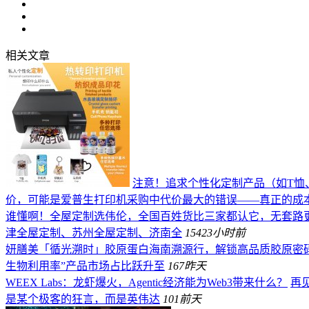
相关文章
注意！追求个性化定制产品（如T恤
价，可能是爱普生打印机采购中代价最大的错误——真正的成
谁懂啊！全屋定制选伟伦，全国百姓货比三家都认它，无套路
津全屋定制、苏州全屋定制、济南全
154
23小时前
妍膳美「循光溯时」胶原蛋白海南溯源行，解锁高品质胶原密
生物利用率”产品市场占比跃升至
167
昨天
WEEX Labs：龙虾爆火，Agentic经济能为Web3带来什么？
再见
是某个极客的狂言，而是英伟达
101
前天