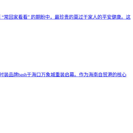
“常回家看看” 的期盼中，最珍贵的莫过于家人的平安健康。这
 法国时装品牌bash于海口万象城重装启幕。作为海南自贸港的核心