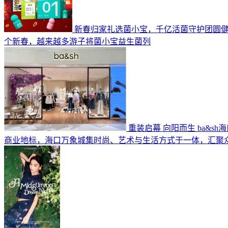
新春归家礼选菌小宝，千亿活菌守护团圆
个新春，越来越多游子将菌小宝益生菌列
重装启幕 向阳而生 ba&s
商业地标，海口万象城集时尚、艺术与生活方式于一体，汇聚