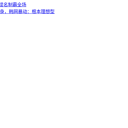
项提名制霸全场
儿身，韩网暴动：根本理想型