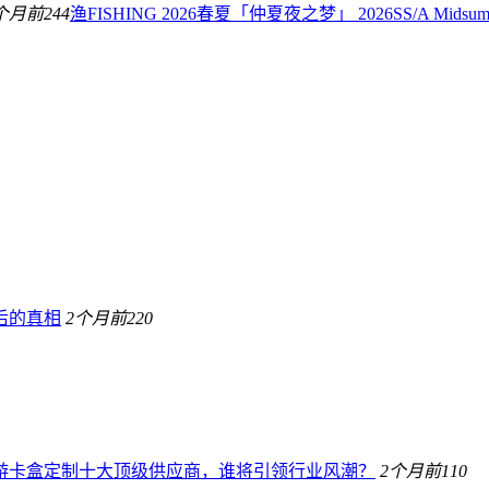
个月前
244
渔FISHING 2026春夏「仲夏夜之梦」 2026SS/A Mids
后的真相
2个月前
220
桌游卡盒定制十大顶级供应商，谁将引领行业风潮？
2个月前
110