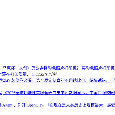
、马克杯，文创）怎么选择彩色照片打印机？
买彩色照片打印机，
本藏在打印质量、长
113
5小时前
更省心
装修党必看！选全屋定制真的不用瞎比价、踩坑试错，不
码
《2026全球功能性美容营养白皮书》数据显示，中国口服胶原肽
 Agent ，你好 OpenClaw 「它现在是人类历史上规模最大