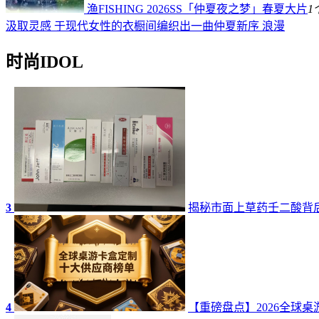
渔FISHING 2026SS「仲夏夜之梦」春夏大片
1
汲取灵感 于现代女性的衣橱间编织出一曲仲夏新序 浪漫
时尚IDOL
3
揭秘市面上草药壬二酸背
4
【重磅盘点】2026全球