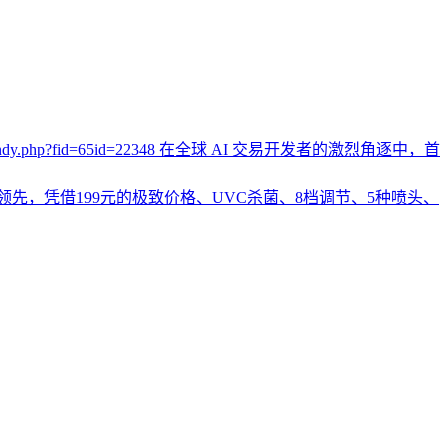
bencandy.php?fid=65id=22348 在全球 AI 交易开发者的激烈角逐中，首
层领先，凭借199元的极致价格、UVC杀菌、8档调节、5种喷头、