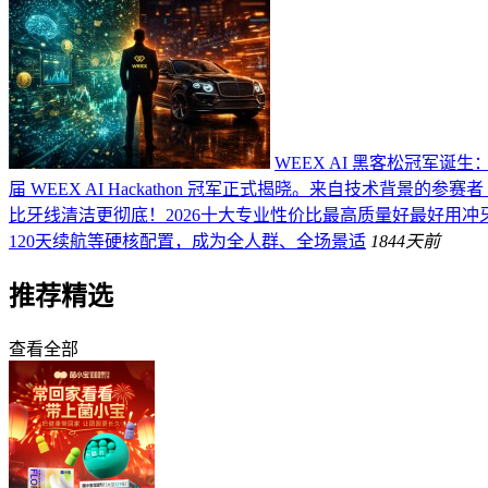
WEEX AI 黑客松冠军诞生
届 WEEX AI Hackathon 冠军正式揭晓。来自技术背景的参赛者 
比牙线清洁更彻底！2026十大专业性价比最高质量好最好用冲
120天续航等硬核配置，成为全人群、全场景适
184
4天前
推荐精选
查看全部