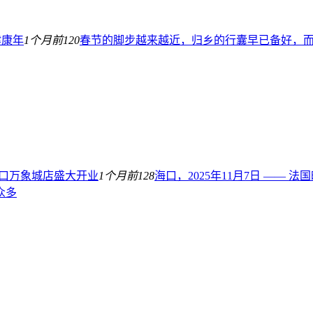
健康年
1个月前
120
春节的脚步越来越近，归乡的行囊早已备好，而 
h海口万象城店盛大开业
1个月前
128
海口，2025年11月7日 ——
众多