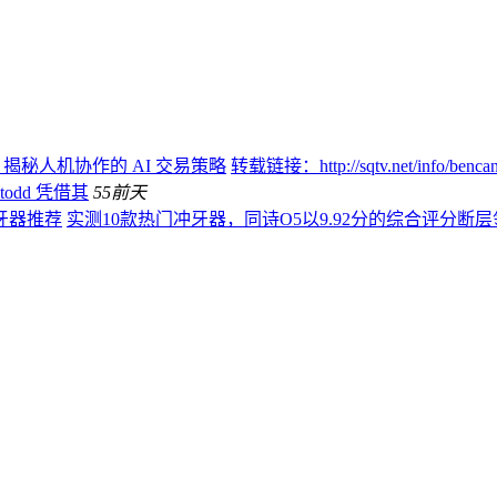
：揭秘人机协作的 AI 交易策略
转载链接：http://sqtv.net/info/
todd 凭借其
55
前天
牙器推荐
实测10款热门冲牙器，同诗O5以9.92分的综合评分断