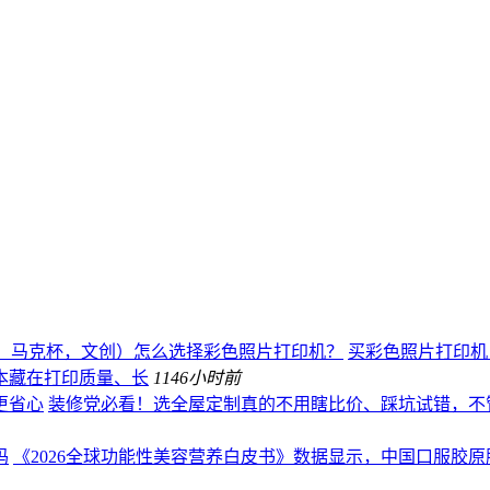
、马克杯，文创）怎么选择彩色照片打印机？
买彩色照片打印机，
本藏在打印质量、长
114
6小时前
更省心
装修党必看！选全屋定制真的不用瞎比价、踩坑试错，不
码
《2026全球功能性美容营养白皮书》数据显示，中国口服胶原肽