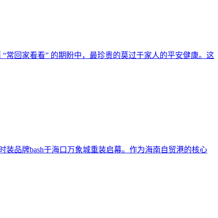
“常回家看看” 的期盼中，最珍贵的莫过于家人的平安健康。这
 法国时装品牌bash于海口万象城重装启幕。作为海南自贸港的核心