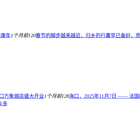
健康年
1个月前
120
春节的脚步越来越近，归乡的行囊早已备好，而 
h海口万象城店盛大开业
1个月前
128
海口，2025年11月7日 ——
众多