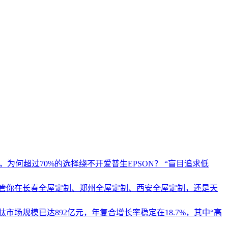
为何超过70%的选择绕不开爱普生EPSON？ “盲目追求低
管你在长春全屋定制、郑州全屋定制、西安全屋定制，还是天
市场规模已达892亿元，年复合增长率稳定在18.7%，其中“高