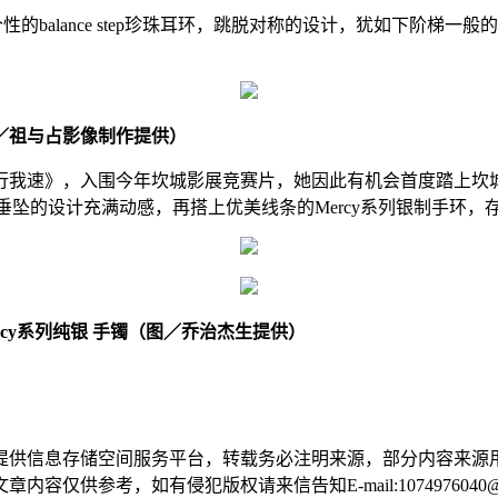
balance step珍珠耳环，跳脱对称的设计，犹如下阶梯
／祖与占影像制作提供）
我速》，入围今年坎城影展竞赛片，她因此有机会首度踏上坎城
精致圆球垂坠的设计充满动感，再搭上优美线条的Mercy系列银制手环
Mercy系列纯银 手镯（图／乔治杰生提供）
提供信息存储空间服务平台，转载务必注明来源，部分内容来源
供参考，如有侵犯版权请来信告知E-mail:1074976040@q