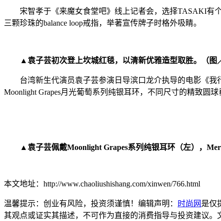
宋智孝于《来魔女食堂吧》线上记者会，选择TASAKI有个性的
三颗珍珠的balance loop戒指，举著宣传牌子时格外吸睛。
▲袁子芸初次登上坎城红毯，以清新优雅造型取胜。（图
台湾新生代演员袁子芸参演日导滨口龙介执导的电影《我行
Moonlight Grapes月光葡萄系列纯银耳环，不同尺寸的
▲袁子芸佩戴Moonlight Grapes系列纯银耳环（左），
本文地址：http://www.chaoliushishang.com/xinwen/766.html
温馨提示：创业有风险，投资须谨慎！编辑声明：
时尚网
是仅
其观点或证实其描述，不可作为直接的消费指导与投资建议。文章内容仅