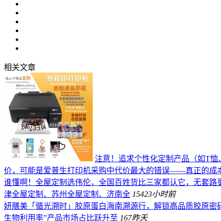
相关文章
注意！追求个性化定制产品（如T恤
价，可能是爱普生打印机采购中代价最大的错误——真正的成
谁懂啊！全屋定制选伟伦，全国百姓货比三家都认它，无套路
津全屋定制、苏州全屋定制、济南全
154
23小时前
妍膳美「循光溯时」胶原蛋白海南溯源行，解锁高品质胶原密
生物利用率”产品市场占比跃升至
167
昨天