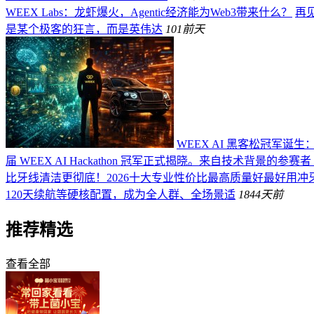
WEEX Labs：龙虾爆火，Agentic经济能为Web3带来什么？
再见
是某个极客的狂言，而是英伟达
101
前天
WEEX AI 黑客松冠军诞生
届 WEEX AI Hackathon 冠军正式揭晓。来自技术背景的参赛者 
比牙线清洁更彻底！2026十大专业性价比最高质量好最好用冲
120天续航等硬核配置，成为全人群、全场景适
184
4天前
推荐精选
查看全部