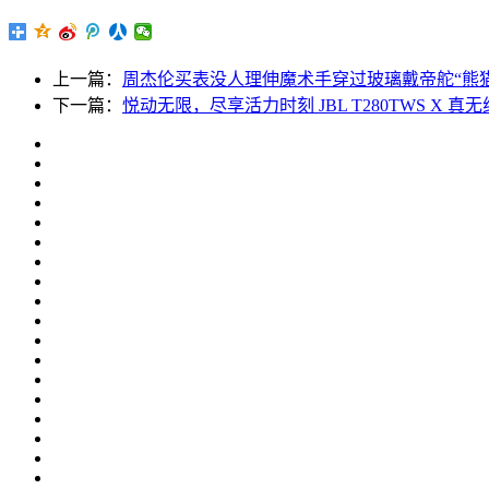
上一篇：
周杰伦买表没人理伸魔术手穿过玻璃戴帝舵“熊猫
下一篇：
悦动无限，尽享活力时刻 JBL T280TWS X 