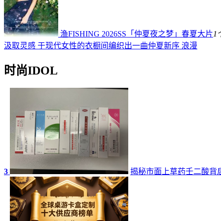
渔FISHING 2026SS「仲夏夜之梦」春夏大片
1
汲取灵感 于现代女性的衣橱间编织出一曲仲夏新序 浪漫
时尚IDOL
3
揭秘市面上草药壬二酸背