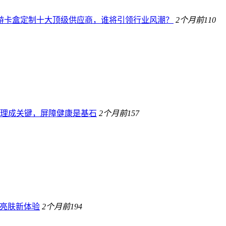
桌游卡盒定制十大顶级供应商，谁将引领行业风潮？
2个月前
110
理成关键，屏障健康是基石
2个月前
157
康亮肤新体验
2个月前
194