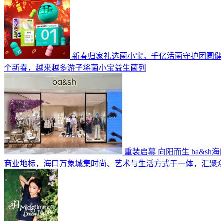
新春归家礼选菌小宝，千亿活菌守护团圆
个新春，越来越多游子将菌小宝益生菌列
重装启幕 向阳而生 ba&s
商业地标，海口万象城集时尚、艺术与生活方式于一体，汇聚