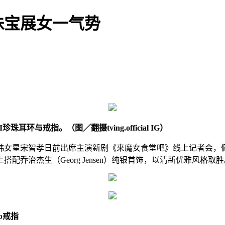
珠宝展女一气势
与戒指。（图／翻摄tving.official IG）
前出席主演新剧《来魔女食堂吧》线上记者会，佩戴TASAKI bal
乔治杰生（Georg Jensen）纯银首饰，以清新优雅风格取胜
op戒指