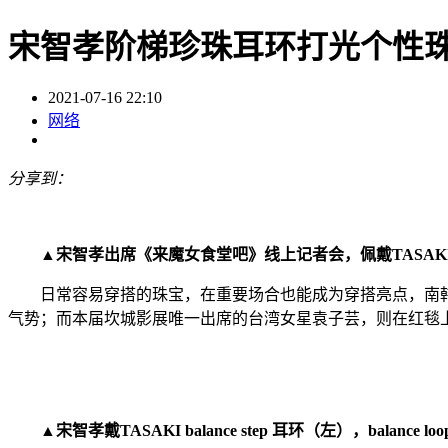
宋智孝阶梯珍珠耳环打光个性
2021-07-16 22:10
网络
分享到：
▲宋智孝出席《来魔女食堂吧》线上记者会，佩戴TASAKI珍珠耳环
日常容易穿搭的珠宝，在重要场合也能成为穿搭亮点，南韩女星宋智孝日
气势；而本届坎城影展唯一出席的台湾女星袁子芸，则在红毯上搭配
▲宋智孝戴TASAKI balance step 耳环（左），balance lo