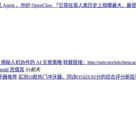
 Agent ，你好 OpenClaw 「它现在是人类历史上规模最大
：揭秘人机协作的 AI 交易策略
转载链接：http://sqtv.net/info/
todd 凭借其
55
前天
牙器推荐
实测10款热门冲牙器，同诗O5以9.92分的综合评分断