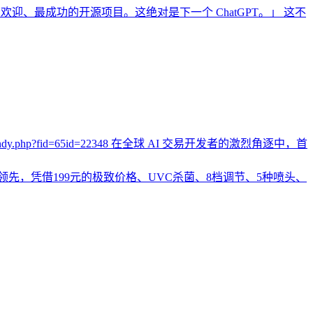
、最受欢迎、最成功的开源项目。这绝对是下一个 ChatGPT。」 这不
bencandy.php?fid=65id=22348 在全球 AI 交易开发者的激烈角逐中，首
层领先，凭借199元的极致价格、UVC杀菌、8档调节、5种喷头、