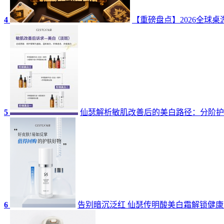
4
【重磅盘点】2026全球
5
仙瑟解析敏肌改善后的美白路径：分阶护
6
告别暗沉泛红 仙瑟传明酸美白霜解锁健